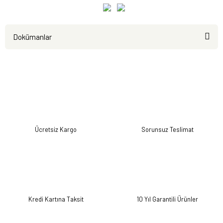
Dokümanlar
Ürün
Kullanım
Enerji
Kataloğu
Kılavuzu
Etiketi
Ücretsiz Kargo
Sorunsuz Teslimat
Kredi Kartına Taksit
10 Yıl Garantili Ürünler