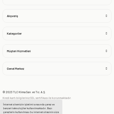
Alışveriş
Kategoriler
Müşteri Hizmetleri
Genel Merkez
© 2023 TLC Klima San. ve Tic. A.Ş.
Kredi kartı bilgileriniz SSL sertifikası ile korunmaktadır.
İnternet sitemizin işletimi sırasında çerez ve
benzeri teknolojiler kullanılmaktadır. Bazı
çerezlerin kullanılması bu internet sitesinin size