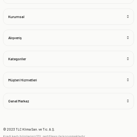
Kurumsal
Alışveriş
Kategoriler
Müşteri Hizmetleri
Genel Merkez
© 2023 TLC Klima San. ve Tic. A.Ş.
Kredi kartı bilgileriniz SSL sertifikası ile korunmaktadır.