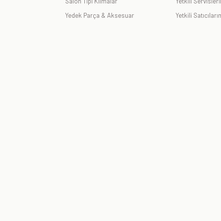
Salon Tipi Klimalar
Yetkili Servisler
Yedek Parça & Aksesuar
Yetkili Satıcıları