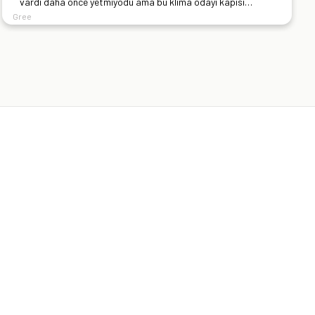
vardı daha önce yetmiyodu ama bu klima odayı kapısı
açıkken bile çok iyi soğutuyor üstelik fanı en düşükte
Gree
açıyorum.