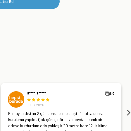
atıcı Bul
H**** T*****
09.07.2026
Klimayı aldıktan 2 gün sonra elime ulaştı. 1 hafta sonra
kurulumu yapıldı. Çok güneş gören ve boydan camlı bir
odaya kurdurdum oda yaklaşık 20 metre kare 12 lik klima