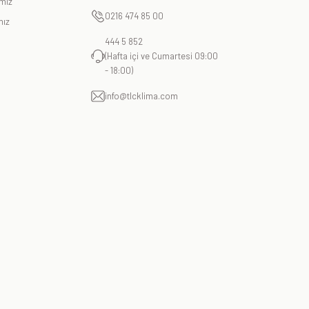
imiz
0216 474 85 00
mız
444 5 852
(Hafta içi ve Cumartesi 09:00
- 18:00)
info@tlcklima.com