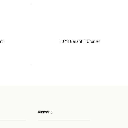
keti
it
10 Yıl Garantili Ürünler
Alışveriş