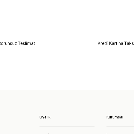
ataloğu
Kullanım Kılavuzu
Enerji Eti
Sorunsuz Teslimat
Kredi Kartına Taks
Üyelik
Kurumsal