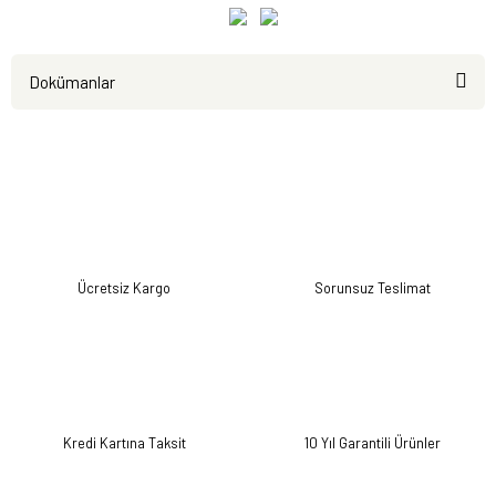
Dokümanlar
Ürün
Kullanım
Enerji
Kataloğu
Kılavuzu
Etiketi
Ücretsiz Kargo
Sorunsuz Teslimat
Kredi Kartına Taksit
10 Yıl Garantili Ürünler