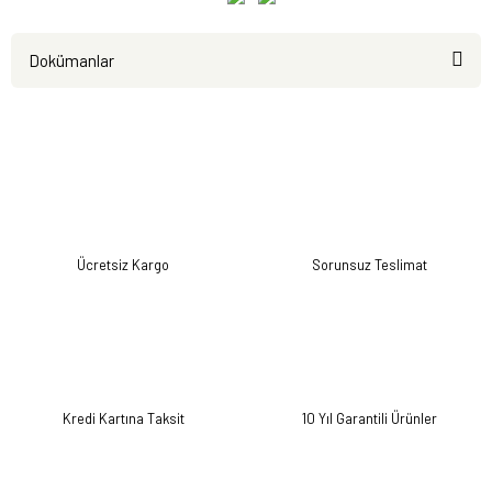
Dokümanlar
Ürün
Kullanım
Test
Kataloğu
Kılavuzu
Raporları
Ücretsiz Kargo
Sorunsuz Teslimat
Kredi Kartına Taksit
10 Yıl Garantili Ürünler