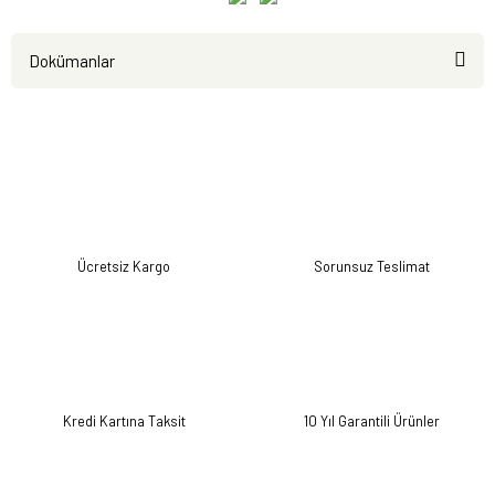
Dokümanlar
Ürün
Kullanım
Test
Kataloğu
Kılavuzu
Raporları
Ücretsiz Kargo
Sorunsuz Teslimat
Kredi Kartına Taksit
10 Yıl Garantili Ürünler