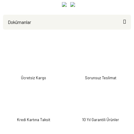
Dokümanlar
Ürün
Kullanım
Test
Kataloğu
Kılavuzu
Raporları
Ücretsiz Kargo
Sorunsuz Teslimat
Kredi Kartına Taksit
10 Yıl Garantili Ürünler